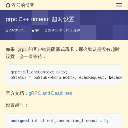
浮云的博客
grpc C++ timeout 超时设置
2020/03/06
rpc
共 432 字，约 2 分钟
如果
的客户端是阻塞式请求，那么默认是没有超时
grpc
设置，会一直等待：
grpc
::
ClientContext
oCtx
;
oStatus
=
poStub
->
Echo
(
&
oCtx
,
echoRequest
,
&
echoRes
官方文档：
gRPC and Deadlines
设置超时：
unsigned
int
client_connection_timeout
=
5
;