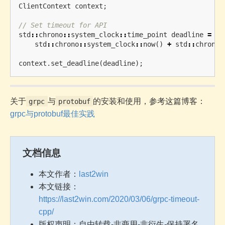
ClientContext
context
;
// Set timeout for API
std
::
chrono
::
system_clock
::
time_point
deadline
=
std
::
chrono
::
system_clock
::
now
()
+
std
::
chrono
:
context
.
set_deadline
(
deadline
);
关于
与
的安装和使用，参考这篇博客：
grpc
protobuf
grpc与protobuf最佳实践
文档信息
本文作者：
last2win
本文链接：
https://last2win.com/2020/03/06/grpc-timeout-
cpp/
版权声明：自由转载-非商用-非衍生-保持署名