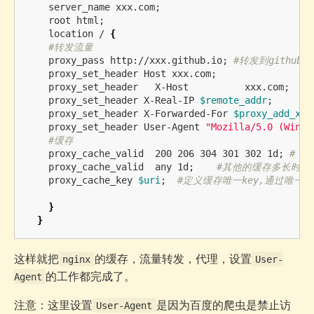
    server_name xxx.com
;
    root html
;
    location / 
{
#转发流量
    proxy_pass http://xxx.github.io
;
#转发到github
    proxy_set_header Host xxx.com
;
    proxy_set_header   X-Host          xxx.com
;
    proxy_set_header X-Real-IP 
$remote_addr
;
    proxy_set_header X-Forwarded-For 
$proxy_add_x_f
    proxy_set_header User-Agent 
"Mozilla/5.0 (Windo
#缓存
    proxy_cache_valid  200 206 304 301 302 1d
;
# 对
    proxy_cache_valid  any 1d
;
#其他的缓存多长时间 
    proxy_cache_key 
$uri
;
#定义缓存唯一key,通过唯一ke
}
}
这样就把
的缓存，流量转发，代理，设置
nginx
User-
的工作都完成了。
Agent
注意：这里设置
是因为百度的爬虫是禁止访
User-Agent