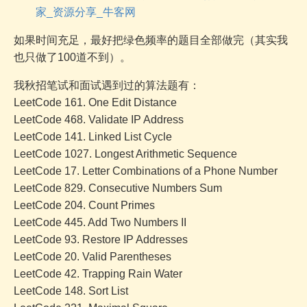
家_资源分享_牛客网
如果时间充足，最好把绿色频率的题目全部做完（其实我
也只做了100道不到）。
我秋招笔试和面试遇到过的算法题有：
LeetCode 161. One Edit Distance
LeetCode 468. Validate IP Address
LeetCode 141. Linked List Cycle
LeetCode 1027. Longest Arithmetic Sequence
LeetCode 17. Letter Combinations of a Phone Number
LeetCode 829. Consecutive Numbers Sum
LeetCode 204. Count Primes
LeetCode 445. Add Two Numbers II
LeetCode 93. Restore IP Addresses
LeetCode 20. Valid Parentheses
LeetCode 42. Trapping Rain Water
LeetCode 148. Sort List