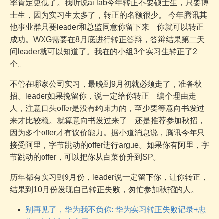
率肯定更低了。我听说ai lab今年转正不要硕士生，只要博
士生，因为实习生太多了，转正的名额很少。 今年腾讯其
他事业群只要leader和总监同意你留下来，你就可以转正
成功。WXG需要在8月底进行转正答辩，答辩结果第二天
问leader就可以知道了。我在的小组3个实习生转正了2
个。
不管在哪家公司实习，最晚到9月初就必须走了，准备秋
招。leader如果挽留你，说一定给你转正，编个理由走
人，注意口头offer是没有约束力的，至少要等意向书发过
来才比较稳。就算意向书发过来了，还是推荐参加秋招，
因为多个offer才有议价能力。据小道消息说，腾讯今年只
接受阿里，字节跳动的offer进行argue。如果你有阿里，字
节跳动的offer，可以把你从白菜价升到SP。
历年都有实习到9月份，leader说一定留下你，让你转正，
结果到10月份发现自己转正失败，匆忙参加秋招的人。
别再见了，华为我不负你: 华为实习转正失败记录+忠