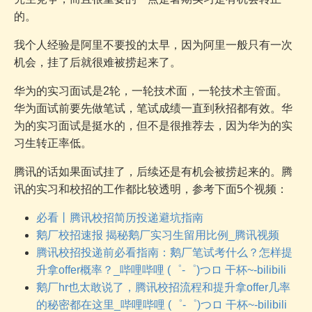
的。
我个人经验是阿里不要投的太早，因为阿里一般只有一次
机会，挂了后就很难被捞起来了。
华为的实习面试是2轮，一轮技术面，一轮技术主管面。
华为面试前要先做笔试，笔试成绩一直到秋招都有效。华
为的实习面试是挺水的，但不是很推荐去，因为华为的实
习生转正率低。
腾讯的话如果面试挂了，后续还是有机会被捞起来的。腾
讯的实习和校招的工作都比较透明，参考下面5个视频：
必看丨腾讯校招简历投递避坑指南
鹅厂校招速报 揭秘鹅厂实习生留用比例_腾讯视频
腾讯校招投递前必看指南：鹅厂笔试考什么？怎样提
升拿offer概率？_哔哩哔哩 (゜-゜)つロ 干杯~-bilibili
鹅厂hr也太敢说了，腾讯校招流程和提升拿offer几率
的秘密都在这里_哔哩哔哩 (゜-゜)つロ 干杯~-bilibili