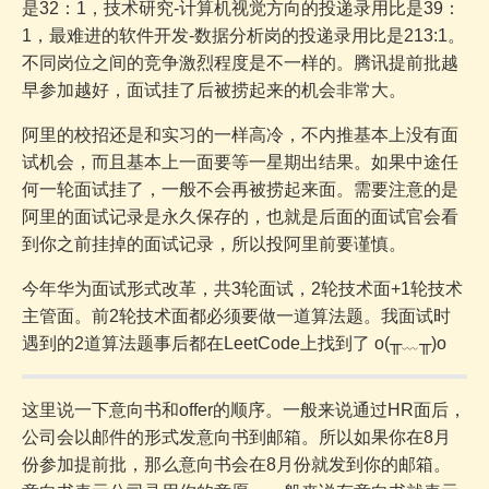
是32：1，技术研究-计算机视觉方向的投递录用比是39：
1，最难进的软件开发-数据分析岗的投递录用比是213:1。
不同岗位之间的竞争激烈程度是不一样的。腾讯提前批越
早参加越好，面试挂了后被捞起来的机会非常大。
阿里的校招还是和实习的一样高冷，不内推基本上没有面
试机会，而且基本上一面要等一星期出结果。如果中途任
何一轮面试挂了，一般不会再被捞起来面。需要注意的是
阿里的面试记录是永久保存的，也就是后面的面试官会看
到你之前挂掉的面试记录，所以投阿里前要谨慎。
今年华为面试形式改革，共3轮面试，2轮技术面+1轮技术
主管面。前2轮技术面都必须要做一道算法题。我面试时
遇到的2道算法题事后都在LeetCode上找到了 o(╥﹏╥)o
这里说一下意向书和offer的顺序。一般来说通过HR面后，
公司会以邮件的形式发意向书到邮箱。所以如果你在8月
份参加提前批，那么意向书会在8月份就发到你的邮箱。