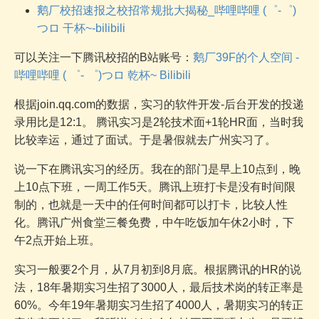
鹅厂校招速报之校招常规批大揭秘_哔哩哔哩 (゜-゜)
つロ 干杯~-bilibili
可以关注一下腾讯校招的B站账号：
鹅厂39F的个人空间 -
哔哩哔哩 ( ゜- ゜)つロ 乾杯~ Bilibili
根据join.qq.com的数据，实习的软件开发-后台开发的投递
录用比是12:1。 腾讯实习是2轮技术面+1轮HR面，当时我
比较幸运，通过了面试。于是暑假就去广州实习了。
说一下在腾讯实习的经历。我在的部门是早上10点到，晚
上10点下班，一周工作5天。腾讯上班打卡是没有时间限
制的，也就是一天中的任何时间都可以打卡，比较人性
化。腾讯广州食堂三餐免费，中午吃饭加午休2小时，下
午2点开始上班。
实习一般要2个月，从7月初到8月底。根据腾讯的HR的说
法，18年暑期实习生招了3000人，最后技术岗的转正率是
60%。今年19年暑期实习生招了4000人，暑期实习的转正