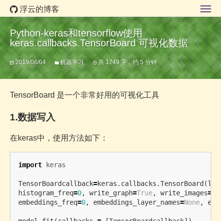
浮云的博客
Python-keras和tensorflow使用
keras.callbacks.TensorBoard 可视化数据
2019/06/04
机器学习
共 1749 字，约 5 分钟
TensorBoard 是一个非常好用的可视化工具
1.数据写入
在keras中，使用方法如下：
import
keras
TensorBoardcallback
=
keras
.
callbacks
.
TensorBoard
(
log
histogram_freq
=
0
,
write_graph
=
True
,
write_images
=
Fa
embeddings_freq
=
0
,
embeddings_layer_names
=
None
,
emb
model
.
fit
(
callbacks
=
[
TensorBoardcallback
])