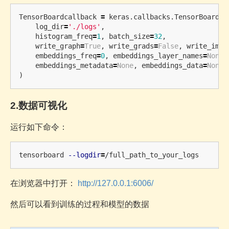
TensorBoardcallback
=
keras
.
callbacks
.
TensorBoard
(
log_dir
=
'./logs'
,
histogram_freq
=
1
,
batch_size
=
32
,
write_graph
=
True
,
write_grads
=
False
,
write_imag
embeddings_freq
=
0
,
embeddings_layer_names
=
None
,
embeddings_metadata
=
None
,
embeddings_data
=
None
,
)
2.数据可视化
运行如下命令：
tensorboard 
--logdir
=
在浏览器中打开：
http://127.0.0.1:6006/
然后可以看到训练的过程和模型的数据