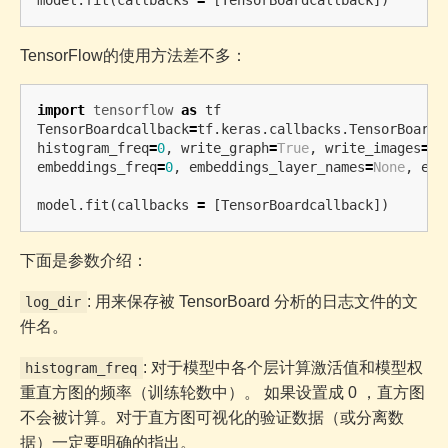
TensorFlow的使用方法差不多：
import
tensorflow
as
tf
TensorBoardcallback
=
tf
.
keras
.
callbacks
.
TensorBoard
(
histogram_freq
=
0
,
write_graph
=
True
,
write_images
=
Fa
embeddings_freq
=
0
,
embeddings_layer_names
=
None
,
emb
model
.
fit
(
callbacks
=
[
TensorBoardcallback
])
下面是参数介绍：
: 用来保存被 TensorBoard 分析的日志文件的文
log_dir
件名。
: 对于模型中各个层计算激活值和模型权
histogram_freq
重直方图的频率（训练轮数中）。 如果设置成 0 ，直方图
不会被计算。对于直方图可视化的验证数据（或分离数
据）一定要明确的指出。