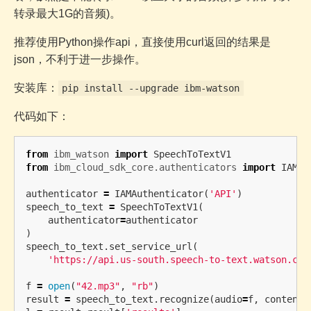
转录最大1G的音频)。
推荐使用Python操作api，直接使用curl返回的结果是
json，不利于进一步操作。
安装库：
pip install --upgrade ibm-watson
代码如下：
from
ibm_watson
import
SpeechToTextV1
from
ibm_cloud_sdk_core.authenticators
import
IAMAu
authenticator
=
IAMAuthenticator
(
'API'
)
speech_to_text
=
SpeechToTextV1
(
authenticator
=
authenticator
)
speech_to_text
.
set_service_url
(
'https://api.us-south.speech-to-text.watson.clo
f
=
open
(
"42.mp3"
,
"rb"
)
result
=
speech_to_text
.
recognize
(
audio
=
f
,
content_