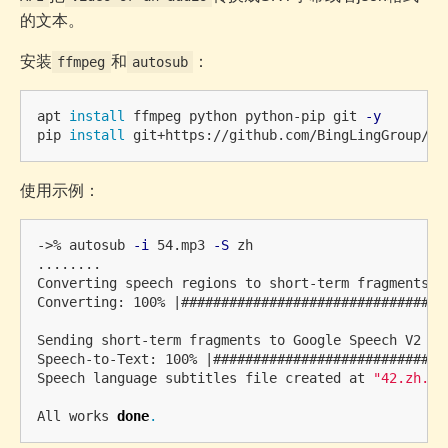
的文本。
安装
和
：
ffmpeg
autosub
apt 
install 
ffmpeg python python-pip git 
-y
pip 
install 
使用示例：
->% autosub 
-i
 54.mp3 
-S
 zh

........

Converting speech regions to short-term fragments.

Converting: 100% |#################################
Sending short-term fragments to Google Speech V2 API
Speech-to-Text: 100% |#############################
Speech language subtitles file created at 
"42.zh.sr
All works 
done
.