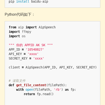
pip 
install 
Python代码如下：
from
aip
import
AipSpeech
import
ffmpy
import
os
""" 你的 APPID AK SK """
APP_ID
=
'10540827'
API_KEY
=
'xxxx'
SECRET_KEY
=
'xxxx'
client
=
AipSpeech
(
APP_ID
,
API_KEY
,
SECRET_KEY
)
def
get_file_content
(
filePath
):
with
open
(
filePath
,
'rb'
)
as
fp
:
return
fp
.
read
()