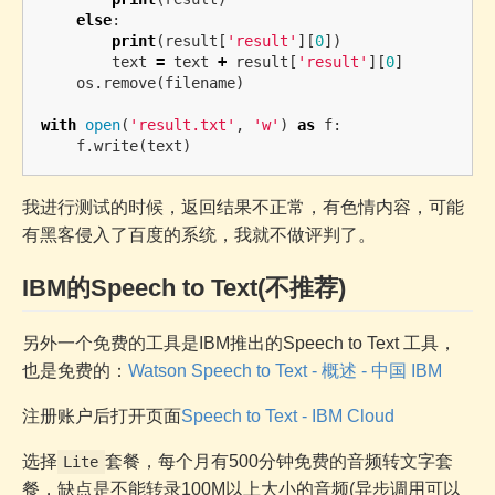
else
:
print
(
result
[
'result'
][
0
])
text
=
text
+
result
[
'result'
][
0
]
os
.
remove
(
filename
)
with
open
(
'result.txt'
,
'w'
)
as
f
:
f
.
write
(
text
)
我进行测试的时候，返回结果不正常，有色情内容，可能
有黑客侵入了百度的系统，我就不做评判了。
IBM的Speech to Text(不推荐)
另外一个免费的工具是IBM推出的Speech to Text 工具，
也是免费的：
Watson Speech to Text - 概述 - 中国 IBM
注册账户后打开页面
Speech to Text - IBM Cloud
选择
套餐，每个月有500分钟免费的音频转文字套
Lite
餐，缺点是不能转录100M以上大小的音频(异步调用可以