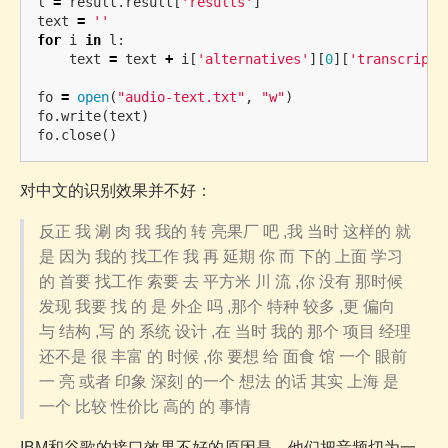
l
=
result
.
result
[
'results'
]
text
=
''
for
i
in
l
:
text
=
text
+
i
[
'alternatives'
][
0
][
'transcript'
fo
=
open
(
"audio-text.txt"
,
"w"
)
fo
.
write
(
text
)
fo
.
close
()
对中文的识别效果并不好：
反正 我 涮 肉 我 我的 转 亮果厂 吧 ,我 当时 这样的 就
是 因为 我的 找工作 我 再 延期 你 而 下的 上面 学习
的 首要 找工作 索要 去 平方米 川 流 ,你 没有 那时候
发现 我要 找 的 是 外企 吗 ,那个 特种 较多 ,更 偏向
与 结构 ,写 的 系统 设计 ,在 当时 我的 那个 项目 经理
还不是 很 丰富 的 时候 ,你 要想 给 面食 馆 一个 眼前
一 亮 或者 印象 深刻 的一个 想法 的话 其实 上海 是
一个 比较 性价比 高的 的 事情
IBM和谷歌的接口效果不好的原因是，他们把音频切为一