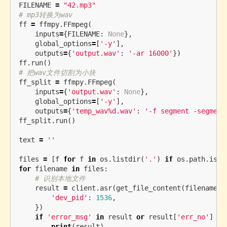
FILENAME
=
"42.mp3"
ff
=
ffmpy
.
FFmpeg
(
inputs
=
{
FILENAME
:
None
},
global_options
=
[
'-y'
],
outputs
=
{
'output.wav'
:
'-ar 16000'
})
ff
.
run
()
ff_split
=
ffmpy
.
FFmpeg
(
inputs
=
{
'output.wav'
:
None
},
global_options
=
[
'-y'
],
outputs
=
{
'temp_wav%d.wav'
:
'-f segment -segment
ff_split
.
run
()
text
=
''
files
=
[
f
for
f
in
os
.
listdir
(
'.'
)
if
os
.
path
.
isfi
for
filename
in
files
:
result
=
client
.
asr
(
get_file_content
(
filename
),
'dev_pid'
:
1536
,
})
if
'error_msg'
in
result
or
result
[
'err_no'
]
!=
print
(
result
)